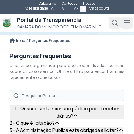
Cabeçalho
|
Conteúdo
|
Rodapé
Acessibilidade:
A
|
A+
|
A-
Mapa do Site
Portal da Transparência
CÂMARA DO MUNICIPIO DE IELMO MARINHO
/
Início
Perguntas Frequentes
Perguntas Frequentes
Uma visão organizada para esclarecer dúvidas comuns
sobre o nosso serviço. Utilize o filtro para encontrar mais
rapidamente o que busca.
1 - Quando um funcionário público pode receber
diárias?
2 - O que é licitação?
3 - A Administração Pública está obrigada a licitar?