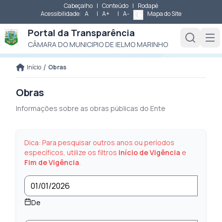
Cabeçalho
|
Conteúdo
|
Rodapé
Acessibilidade:
A
|
A+
|
A-
Mapa do Site
Portal da Transparência
CÂMARA DO MUNICIPIO DE IELMO MARINHO
/
Início
Obras
Obras
Informações sobre as obras públicas do Ente
Dica: Para pesquisar outros anos ou períodos
específicos, utilize os filtros
Início de Vigência
e
Fim de Vigência
.
De